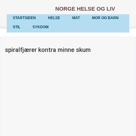
NORGE HELSE OG LIV
STARTSIDEN
HELSE
MAT
MOR OG BARN
STIL
SYKDOM
spiralfjærer kontra minne skum