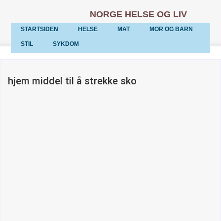
NORGE HELSE OG LIV
STARTSIDEN
HELSE
MAT
MOR OG BARN
STIL
SYKDOM
hjem middel til å strekke sko