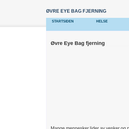
ØVRE EYE BAG FJERNING
STARTSIDEN
HELSE
Øvre Eye Bag fjerning
Mange mennesker lider av vesker og po