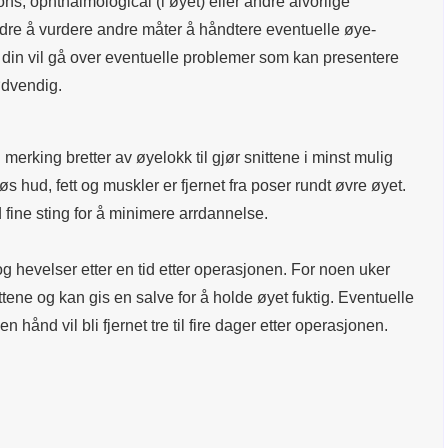
ons, ophthalmological (i øyet) eller andre alvorlige
edre å vurdere andre måter å håndtere eventuelle øye-
 din vil gå over eventuelle problemer som kan presentere
nødvendig.
erking bretter av øyelokk til gjør snittene i minst mulig
s hud, fett og muskler er fjernet fra poser rundt øvre øyet.
d fine sting for å minimere arrdannelse.
g hevelser etter en tid etter operasjonen. For noen uker
ttene og kan gis en salve for å holde øyet fuktig. Eventuelle
hånd vil bli fjernet tre til fire dager etter operasjonen.