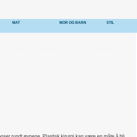
MAT
MOR OG BARN
STIL
ser rundt øynene. Plastisk kirurgi kan være en måte å bli