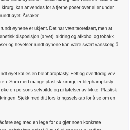
g kirurgi kan anvendes for å fjerne poser over eller under
 rundt øyet. Årsaker
rundt øynene er ukjent. Det har vært teoretisert, men at
netisk disposisjon (arvet), aldring og alkohol og tobakk
 poser og hevelser rundt øynene kan være svært vanskelig å
ndt øyet kalles en blepharoplasty. Fett og overflødig vev
yren. Som med mange plastisk kirurgi, er blepharoplasty
øke en persons selvbilde og gi følelser av lykke. Plastisk
sikringen. Sjekk med ditt forsikringsselskap for å se om en
 rådføre seg med en lege før du gjør noen konkrete