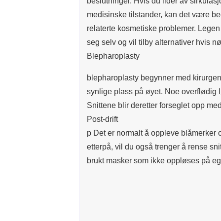
beslutninger. Hvis du lider av sirkulasj
medisinske tilstander, kan det være b
relaterte kosmetiske problemer. Legen
seg selv og vil tilby alternativer hvis 
Blepharoplasty
blepharoplasty begynner med kirurgen m
synlige plass på øyet. Noe overflødig lø
Snittene blir deretter forseglet opp me
Post-drift
p Det er normalt å oppleve blåmerker o
etterpå, vil du også trenger å rense sni
brukt masker som ikke oppløses på egen 