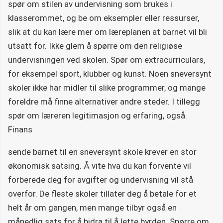
spør om stilen av undervisning som brukes i
klasserommet, og be om eksempler eller ressurser,
slik at du kan lære mer om læreplanen at barnet vil bli
utsatt for. Ikke glem å spørre om den religiøse
undervisningen ved skolen. Spør om extracurriculars,
for eksempel sport, klubber og kunst. Noen sneversynt
skoler ikke har midler til slike programmer, og mange
foreldre må finne alternativer andre steder. I tillegg
spør om læreren legitimasjon og erfaring, også.
Finans
sende barnet til en sneversynt skole krever en stor
økonomisk satsing. Å vite hva du kan forvente vil
forberede deg for avgifter og undervisning vil stå
overfor. De fleste skoler tillater deg å betale for et
helt år om gangen, men mange tilbyr også en
månedlig sats for å bidra til å lette byrden. Spørre om