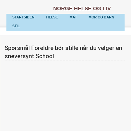
NORGE HELSE OG LIV
STARTSIDEN
HELSE
MAT
MOR OG BARN
STIL
Spørsmål Foreldre bør stille når du velger en
sneversynt School