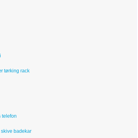
i
r tørking rack
 telefon
 skive badekar