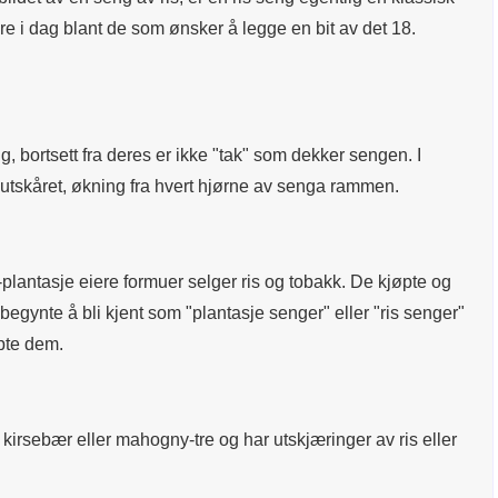
re i dag blant de som ønsker å legge en bit av det 18.
, bortsett fra deres er ikke "tak" som dekker sengen. I
kt utskåret, økning fra hvert hjørne av senga rammen.
-plantasje eiere formuer selger ris og tobakk. De kjøpte og
egynte å bli kjent som "plantasje senger" eller "ris senger"
øpte dem.
v kirsebær eller mahogny-tre og har utskjæringer av ris eller