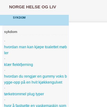
NORGE HELSE OG LIV
SYKDOM
sykdom
·
hvordan man kan kjøpe toalettet møb
ler
·
klær flekkfjerning
·
hvordan du rengjør en gummy voks b
ygge-opp på en hvit kjøkkengulvet
·
tørketrommel plug typer
·
hvor å fastsette en vaskemaskin som