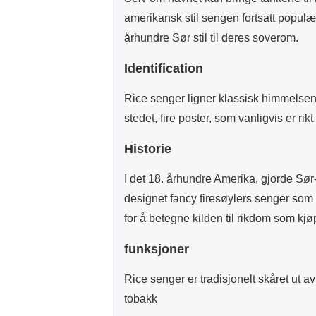
amerikansk stil sengen fortsatt populæ
århundre Sør stil til deres soverom.
Identification
Rice senger ligner klassisk himmelseng
stedet, fire poster, som vanligvis er ri
Historie
I det 18. århundre Amerika, gjorde Sør
designet fancy firesøylers senger som b
for å betegne kilden til rikdom som kj
funksjoner
Rice senger er tradisjonelt skåret ut a
tobakk