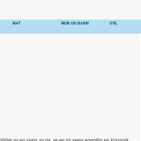
MAT
MOR OG BARN
STIL
ildet av en seng av ris, er en ris seng egentlig en klassisk