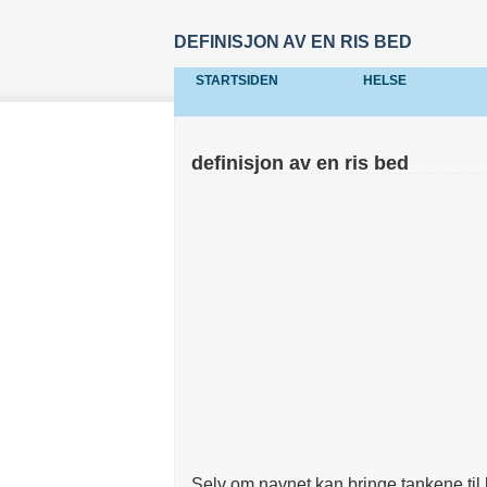
DEFINISJON AV EN RIS BED
STARTSIDEN
HELSE
definisjon av en ris bed
Selv om navnet kan bringe tankene til b