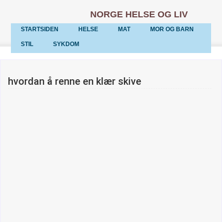
NORGE HELSE OG LIV
STARTSIDEN
HELSE
MAT
MOR OG BARN
STIL
SYKDOM
hvordan å renne en klær skive