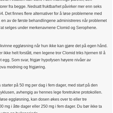
torer fra begge. Nedsatt fruktbarhet påvirker mer enn seks
4. Det finnes flere alternativer for å løse problemene med
igvis en av de første behandlingene administreres når problemet
trat selges under merkenavnene Clomid og Serophene.
n kvinne eggløsning når hun ikke kan gjøre det på egen hånd.
 ikke helt forstått, men legene tror Clomid triks hjernen til å
et egg. Som svar, frigjør hypofysen høyere nivåer av
ova modning og frigjøring.
 starter på 50 mg per dag i fem dager, med start på den
syklusen, avhengig av hennes lege foretrukne protokollen.
utløse eggløsning, kan dosen økes over to eller tre
0 mg i åtte dager eller 250 mg i fem dager. Du bør ikke ta