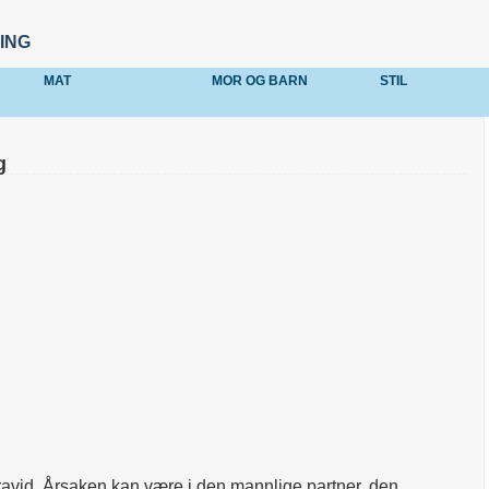
ING
MAT
MOR OG BARN
STIL
g
i gravid. Årsaken kan være i den mannlige partner, den