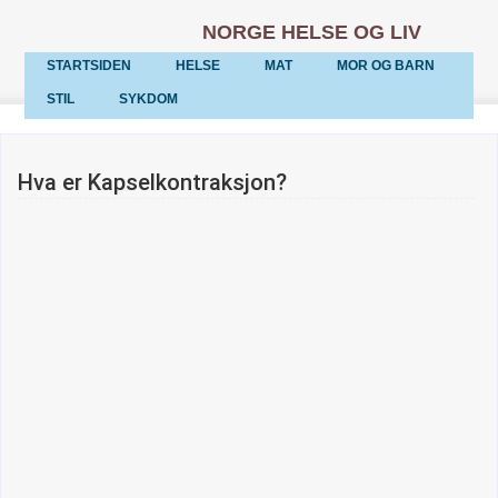
NORGE HELSE OG LIV
STARTSIDEN
HELSE
MAT
MOR OG BARN
STIL
SYKDOM
Hva er Kapselkontraksjon?