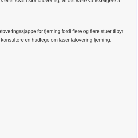
rk eller svært stor tatovering, vil det være vanskeligere å
toveringssjappe for fjerning fordi flere og flere stuer tilbyr
 konsultere en hudlege om laser tatovering fjerning.