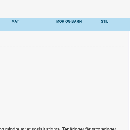
MAT
MOR OG BARN
STIL
g mindre av et sosialt stigma. Tenåringer får tatoveringer