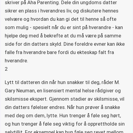
skriver på Aha Parenting. Dele din ungdoms datter
sikrer en plass i hverandres liv, og diskutere hennes
velvære og hvordan du kan gi det til henne så ofte
som mulig - spesielt når du er sint på hverandre - kan
hjelpe deg med å bekrefte at du må være på samme
side for din datters skyld. Dine foreldre evner kan ikke
falle fra hverandre bare fordi du ekteskap falt fra
hverandre.
2
Lytt til datteren din når hun snakker til deg, råder M.
Gary Neuman, en lisensiert mental helse rådgiver og
skilsmisse ekspert. Gjennom stadier av skilsmisse, vil
din datters følelser endres. Når hun prøver å snakke
med deg om dem, lytte. Hun trenger å føle seg hørt,
og hun trenger å føle seg viktig for å opprettholde sin
selvtillit. For eksempel kan hun føle seg revet mellom