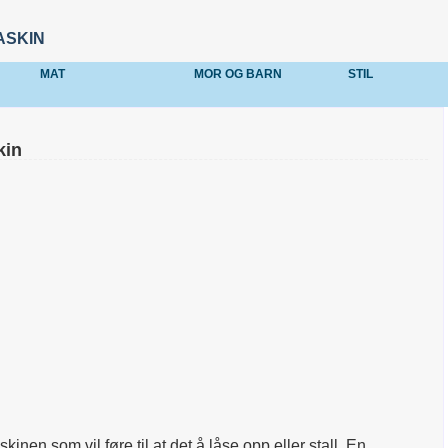
ASKIN
MAT
MOR OG BARN
STIL
kin
nen som vil føre til at det å låse opp eller stall. En