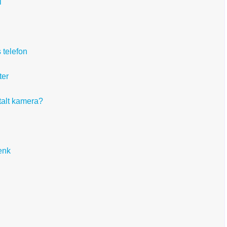
i
 telefon
ter
italt kamera?
enk