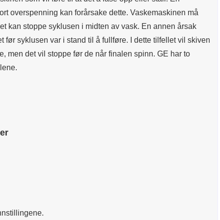
kort overspenning kan forårsake dette. Vaskemaskinen må
r det kan stoppe syklusen i midten av vask. En annen årsak
 syklusen var i stand til å fullføre. I dette tilfellet vil skiven
, men det vil stoppe før de når finalen spinn. GE har to
llene.
er
nstillingene.