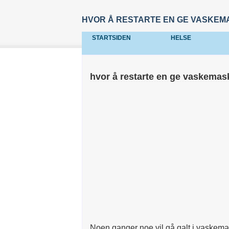
HVOR Å RESTARTE EN GE VASKEM
STARTSIDEN
HELSE
hvor å restarte en ge vaskemas
Noen ganger noe vil gå galt i vaskemaski