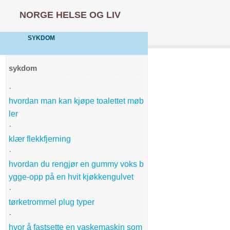
NORGE HELSE OG LIV
SYKDOM
sykdom
·
hvordan man kan kjøpe toalettet møb
ler
·
klær flekkfjerning
·
hvordan du rengjør en gummy voks b
ygge-opp på en hvit kjøkkengulvet
·
tørketrommel plug typer
·
hvor å fastsette en vaskemaskin som