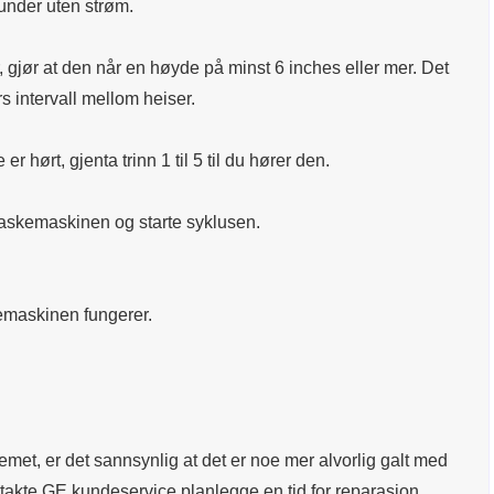
under uten strøm.
gjør at den når en høyde på minst 6 inches eller mer. Det
 intervall mellom heiser.
e er hørt, gjenta trinn 1 til 5 til du hører den.
 vaskemaskinen og starte syklusen.
kemaskinen fungerer.
et, er det sannsynlig at det er noe mer alvorlig galt med
takte GE kundeservice planlegge en tid for reparasjon.