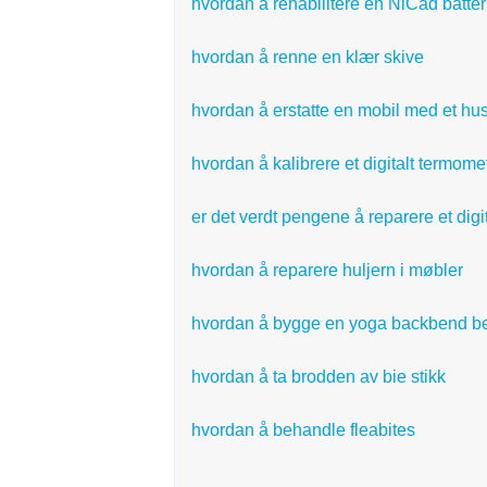
hvordan å rehabilitere en NiCad batter
hvordan å renne en klær skive
hvordan å erstatte en mobil med et hus
hvordan å kalibrere et digitalt termome
er det verdt pengene å reparere et dig
hvordan å reparere huljern i møbler
hvordan å bygge en yoga backbend b
hvordan å ta brodden av bie stikk
hvordan å behandle fleabites