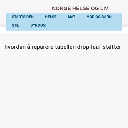
NORGE HELSE OG LIV
STARTSIDEN
HELSE
MAT
MOR OG BARN
STIL
SYKDOM
hvordan å reparere tabellen drop-leaf støtter