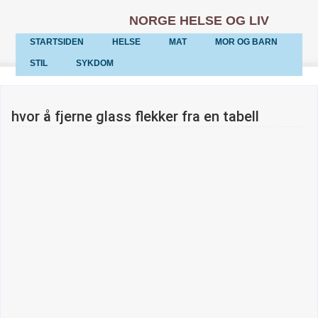
NORGE HELSE OG LIV
STARTSIDEN
HELSE
MAT
MOR OG BARN
STIL
SYKDOM
hvor å fjerne glass flekker fra en tabell