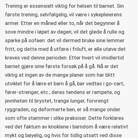
Trening er essensielt viktig for helsen til barnet. Sin
første trening, selvfølgelig, vil være i sykepleierens
armer. Etter en måned eller to, når det begynner å
sove mindre i løpet av dagen, vil det glede å rulle og
sparke på sofaen: det vil dermed bruke sine lemmer
fritt, og dette med å utføre i friluft, er alle utøve det
kreves ved denne perioden. Etter hvert vil imidlertid
barnet gjøre sine første forsøk på å gå. Nå er det
viktig at ingen av de mange planer som har blitt
utviklet for å lære et barn å gå, bør vedtas i go-cart,
fører-strenger, etc.; deres tendens er rampete, og
jevnheten til brystet, trange lunger, forvrengt
ryggraden, og deformerte ben, er så mange onder
som ofte stammer i slike praksiser. Dette forklares
ved det faktum av knoklene i barndom å være relativt
mykt og bøyelig, og hvis for tidlig utsatt ved disse