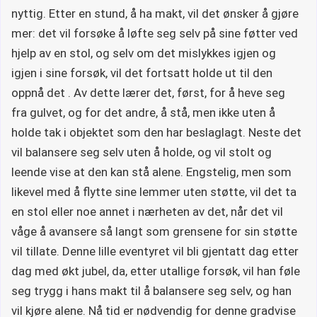
nyttig. Etter en stund, å ha makt, vil det ønsker å gjøre
mer: det vil forsøke å løfte seg selv på sine føtter ved
hjelp av en stol, og selv om det mislykkes igjen og
igjen i sine forsøk, vil det fortsatt holde ut til den
oppnå det . Av dette lærer det, først, for å heve seg
fra gulvet, og for det andre, å stå, men ikke uten å
holde tak i objektet som den har beslaglagt. Neste det
vil balansere seg selv uten å holde, og vil stolt og
leende vise at den kan stå alene. Engstelig, men som
likevel med å flytte sine lemmer uten støtte, vil det ta
en stol eller noe annet i nærheten av det, når det vil
våge å avansere så langt som grensene for sin støtte
vil tillate. Denne lille eventyret vil bli gjentatt dag etter
dag med økt jubel, da, etter utallige forsøk, vil han føle
seg trygg i hans makt til å balansere seg selv, og han
vil kjøre alene. Nå tid er nødvendig for denne gradvise