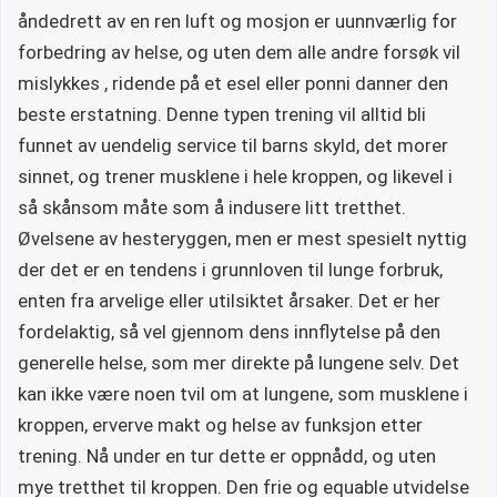
åndedrett av en ren luft og mosjon er uunnværlig for
forbedring av helse, og uten dem alle andre forsøk vil
mislykkes , ridende på et esel eller ponni danner den
beste erstatning. Denne typen trening vil alltid bli
funnet av uendelig service til barns skyld, det morer
sinnet, og trener musklene i hele kroppen, og likevel i
så skånsom måte som å indusere litt tretthet.
Øvelsene av hesteryggen, men er mest spesielt nyttig
der det er en tendens i grunnloven til lunge forbruk,
enten fra arvelige eller utilsiktet årsaker. Det er her
fordelaktig, så vel gjennom dens innflytelse på den
generelle helse, som mer direkte på lungene selv. Det
kan ikke være noen tvil om at lungene, som musklene i
kroppen, erverve makt og helse av funksjon etter
trening. Nå under en tur dette er oppnådd, og uten
mye tretthet til kroppen. Den frie og equable utvidelse