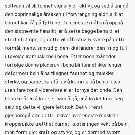
saltvann vil bli funnet signally effektiv), og ved å unngå
den opprinnelige årsaken til forvrengning aldri slik at
barnet kan få på føttene. Den eneste måten å oppnå
den sistnevnte hensikt, er å sette begge bena til et
stort strømpe, og dette vil effectually svare på dette
formål, mens, samtidig, den ikke hindrer den fri og full
utøvelse av musklene i bena. Etter noen måneder
forfølge denne planen, vil bena bli funnet ikke lenger
deformert bein å ha tilegnet fasthet og muskler
styrke, og barnet kan få lov å komme på beina igjen
uten fare for å videreføre eller fornye det onde. Den
beste måten å lære et barn å gå, er å la det lære seg
selv, og dette vil gjøre lett nok. Det vil først
gjennomgå om: dette utøver hver eneste muskel i
kroppen, ikke tretthet barnet, kaster ingen vekt på bein,
men formidler kraft og styrke, og er dermed svært