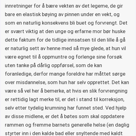
innretninger for å bære vekten av det legeme, de gir
bare en elastisk bøying av pinnen under en vekt, og
som en naturlig konsekvens bli buet og forvrengt. Det
er svært viktig at den unge og erfarne mor bør huske
dette faktum for de tidlige innsatsen til den lille å gå
er naturlig sett av henne med så mye glede, at hun vil
være egnet til å oppmuntre og forlenge sine forsøk
uten tanke på dårlig oppførsel, som de kan
foranledige, derfor mange foreldre har måttet sørge
over misdannelse, som hun har selv opprettet. Det kan
være så vel her å bemerke, at hvis en slik forvrengning
er rettidig lagt merke til, er det i stand til korreksjon,
selv etter tydelig krumning har funnet sted. Ved hjelp
av disse midlene, er det å bøtes som skal oppdatere
rammen og fremme barnets generelle helse (en daglig
styrter inn i den kalde bad eller snyltende med kaldt